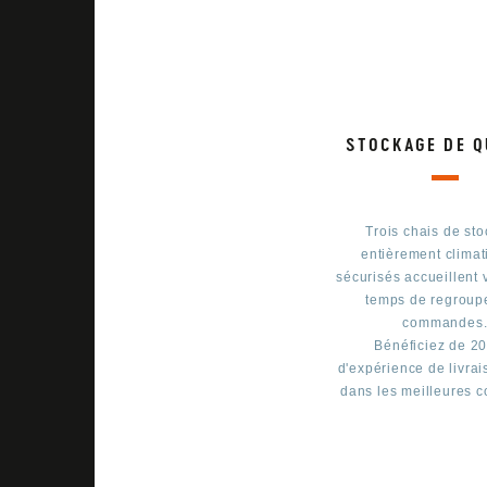
STOCKAGE DE Q
Trois chais de st
entièrement climat
sécurisés accueillent 
temps de regroup
commandes
Bénéficiez de 2
d'expérience de livrai
dans les meilleures c