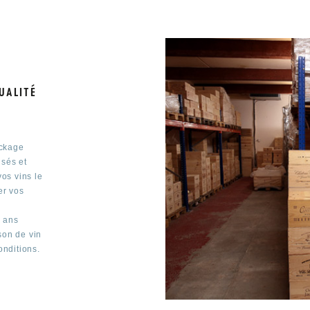
UALITÉ
ockage
isés et
vos vins le
er vos
.
0 ans
son de vin
onditions.