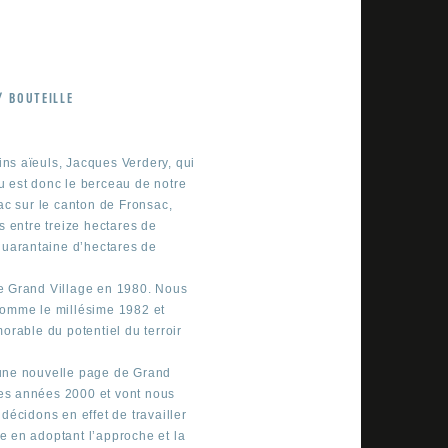
/ BOUTEILLE
ains aïeuls, Jacques Verdery, qui
 est donc le berceau de notre
ac sur le canton de Fronsac,
s entre treize hectares de
quarantaine d’hectares de
e Grand Village en 1980. Nous
comme le millésime 1982 et
orable du potentiel du terroir
 une nouvelle page de Grand
 les années 2000 et vont nous
décidons en effet de travailler
ge en adoptant l’approche et la