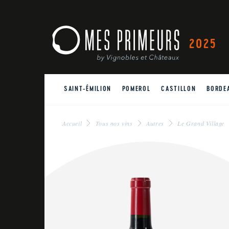
2025
SAINT-ÉMILION
POMEROL
CASTILLON
BORDE
Accueil
Tous nos vins
Autres
Le Grand Village