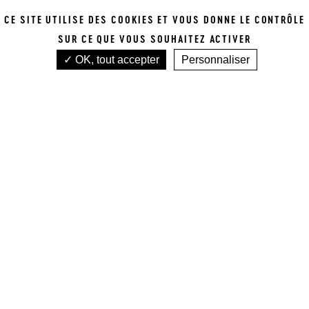
P
CE SITE UTILISE DES COOKIES ET VOUS DONNE LE CONTRÔLE
SUR CE QUE VOUS SOUHAITEZ ACTIVER
2025
OK, tout accepter
Personnaliser
VOIR TOUTES NOS APPELLATIONS
Accueil
Tous nos vins
Pauillac
Lafite Rothschild
LE BEL ATOUT
LAFITE
ROTHSCHILD