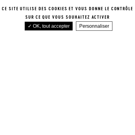
P
CE SITE UTILISE DES COOKIES ET VOUS DONNE LE CONTRÔLE
SUR CE QUE VOUS SOUHAITEZ ACTIVER
2025
OK, tout accepter
Personnaliser
VOIR TOUTES NOS APPELLATIONS
Accueil
Tous nos vins
Bordeaux blanc
La Mission Haut-Brion
DOMAINE CLARENCE DILLON
LA MISSION
HAUT-BRION